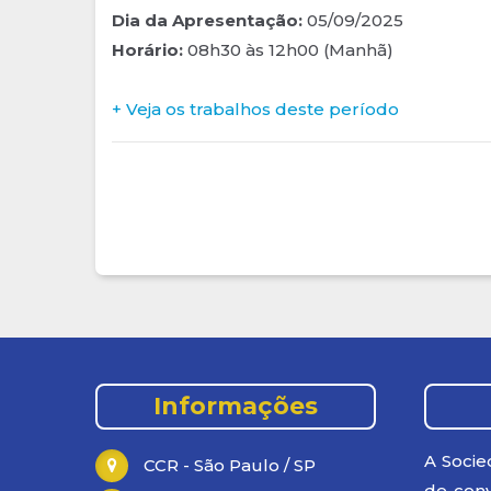
Dia da Apresentação:
05/09/2025
Horário:
08h30 às 12h00 (Manhã)
+ Veja os trabalhos deste período
.
Informações
A Socie
CCR - São Paulo / SP
de conv