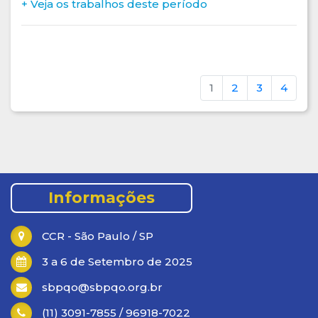
+ Veja os trabalhos deste período
1
2
3
4
.
Informações
CCR - São Paulo / SP
3 a 6 de Setembro de 2025
sbpqo@sbpqo.org.br
(11) 3091-7855 / 96918-7022