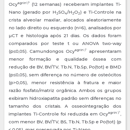
agrin⁺/⁺
Ocy
(12 semanas) receberam implantes Ti-
Nano (gerado por H
SO
/H
O
) e Ti-Controle na
2
4
2
2
crista alveolar maxilar, alocados aleatoriamente
no lado direito ou esquerdo (n=6), analisados por
µCT e histologia após 21 dias. Os dados foram
comparados por teste t ou ANOVA two-way
agrin⁻/⁻
(p≤0,05). Camundongos Ocy
apresentaram
menor formação e qualidade óssea com
redução de BV, BV/TV, Tb.N, Tb.Sp, Po(tot) e BMD
(p≤0,05), sem diferença no número de osteócitos
(p>0,05), menor resistência à fratura e maior
razão fosfato/matriz orgânica. Ambos os grupos
exibiram hidroxiapatita padrão sem diferenças no
tamanho dos cristais. A osseointegração dos
agrin⁻/⁻
implantes Ti-Controle foi reduzida em Ocy
,
com menor BV, BV/TV, BS, Tb.N, Tb.Sp e Po(tot) (p
≤ 0,05), mas preservada nos Ti-Nano.