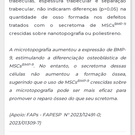
trabéculas, espessura trabecular e separação
trabecular, não indicaram diferenças (p>0,05) na
quantidade de osso formada nos defeitos
BMP-9
tratados com o secretoma de MSCs
crescidas sobre nanotopografia ou poliestireno.
A microtopografia aumentou a expressão de BMP-
9, estimulando a diferenciação osteoblástica de
BMP-9
MSCs
. No entanto, o secretoma dessas
células não aumentou a formação óssea,
BMP-9
sugerindo que o uso de MSCs
crescidas sobre
a microtopografia pode ser mais eficaz para
promover o reparo ósseo do que seu scretoma.
(Apoio: FAPs - FAPESP N° 2023/12491-0;
2023/01309-7)