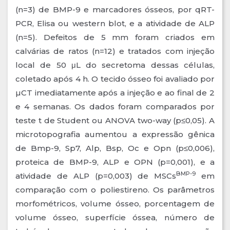
(n=3) de BMP-9 e marcadores ósseos, por qRT-
PCR, Elisa ou western blot, e a atividade de ALP
(n=5). Defeitos de 5 mm foram criados em
calvárias de ratos (n=12) e tratados com injeção
local de 50 μL do secretoma dessas células,
coletado após 4 h. O tecido ósseo foi avaliado por
µCT imediatamente após a injeção e ao final de 2
e 4 semanas. Os dados foram comparados por
teste t de Student ou ANOVA two-way (p≤0,05). A
microtopografia aumentou a expressão gênica
de Bmp-9, Sp7, Alp, Bsp, Oc e Opn (p≤0,006),
proteica de BMP-9, ALP e OPN (p=0,001), e a
BMP-9
atividade de ALP (p=0,003) de MSCs
em
comparação com o poliestireno. Os parâmetros
morfométricos, volume ósseo, porcentagem de
volume ósseo, superfície óssea, número de