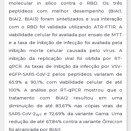
molecular in silico contra o RBD. Os três
peptídeos com melhor desempenho (BIAI1,
BIAI2, BIAI3) foram sintetizados e sua interação
com o RBD foi validada utilizando ATR-FTIR. A
viabilidade celular foi avaliada por ensaio de MTT
e a taxa de inibição de infecção foi avaliada pela
inibição morte celular causada pelo vírus. A
inibição da replicação viral foi obtida por RT-
qPCR. As taxas de inibição da infecção por VSV-
eGFP-SARS-CoV-2 pelos peptídeos variaram de
65,9% a 90,1%, com viabilidade celular de até
100%. A análise por RT-qPCR mostrou que o
tratamento com BIAI2 resultou em uma
diminuição de até 83,67% nas cópias virais de
SARS-CoV-2
e 72,69% da variante Gama. Uma
WT
redução de até 67,84% contra a variante Ômicron
foi alcançada por BIAI1.