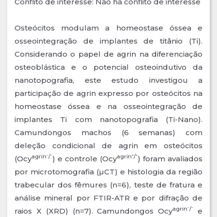
Conflito de interesse: Não há conflito de interesse
Osteócitos modulam a homeostase óssea e
osseointegração de implantes de titânio (Ti).
Considerando o papel de agrin na diferenciação
osteoblástica e o potencial osteoindutivo da
nanotopografia, este estudo investigou a
participação de agrin expresso por osteócitos na
homeostase óssea e na osseointegração de
implantes Ti com nanotopografia (Ti-Nano).
Camundongos machos (6 semanas) com
deleção condicional de agrin em osteócitos
agrin⁻/⁻
agrin⁺/⁺
(Ocy
) e controle (Ocy
) foram avaliados
por microtomografia (µCT) e histologia da região
trabecular dos fêmures (n=6), teste de fratura e
análise mineral por FTIR-ATR e por difração de
agrin⁻/⁻
raios X (XRD) (n=7). Camundongos Ocy
e