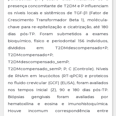
presença concomitante de T2DM e P influenciam
os níveis locais e sistêmicos de TGF-β1 (Fator de
Crescimento Transformador Beta 1), molécula-
chave para re-epitelização e cicatrização, até 180
dias pós-TP. Foram submetidos a exames
bioquímico, físico e periodontal 156 indivíduos,
divididos em: T2DMdescompensado+P;
T2DMcompensado+P;
T2DMdescompensado_semP;
T2DMcompensado_semP; P; C (Controle). Níveis
de RNAm em leucócitos (RT-qPCR) e proteicos
no fluido crevicular (GCF) (ELISA), foram avaliados
nos tempos Inicial (Z), 90 e 180 dias pós-TP.
Biópsias gengivais foram avaliadas por
hematoxilina e eosina e imunohistoquímica.
Houve incomum correspondência entre