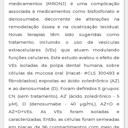
medicamentos (MRONJ) é uma complicação
associada à medicamentos como bisfosfonato e
denosumabe, decorrente de alterações na
remodelação óssea e na cicatrização tecidual.
Novas terapias têm sido sugeridas como
tratamento, incluindo o uso de vesículas
extracelulares (VEs) que atuam modulando
funções celulares. Este estudo avaliou o efeito de
VEs isoladas da polpa dental humana, sobre
células da mucosa oral (Hacat- #CLS 300493 e
fibroblastos) expostas ao ácido zoledrônico (AZ)
e ao denosumabe (D). Foram definidos 5 grupos:
CN (sem tratamento), AZ (ácido zoledrônico - 5
µM), D (denosumabe - 40 µg/mL), AZ+D e
AZ+D+VEs. As VEs foram isoladas e
caracterizadas. Então, as células foram semeadas
em placas de 96 compartimentos com meio de