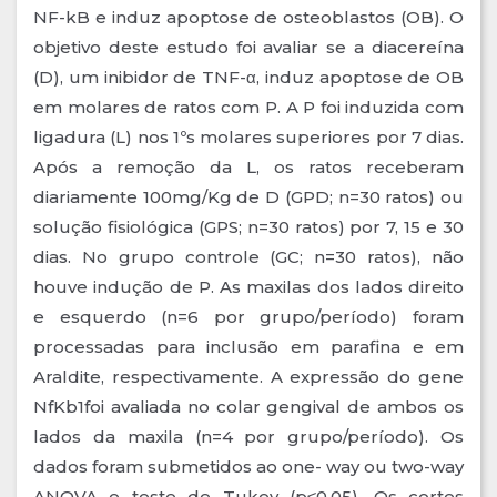
NF-kB e induz apoptose de osteoblastos (OB). O
objetivo deste estudo foi avaliar se a diacereína
(D), um inibidor de TNF-α, induz apoptose de OB
em molares de ratos com P. A P foi induzida com
ligadura (L) nos 1ºs molares superiores por 7 dias.
Após a remoção da L, os ratos receberam
diariamente 100mg/Kg de D (GPD; n=30 ratos) ou
solução fisiológica (GPS; n=30 ratos) por 7, 15 e 30
dias. No grupo controle (GC; n=30 ratos), não
houve indução de P. As maxilas dos lados direito
e esquerdo (n=6 por grupo/período) foram
processadas para inclusão em parafina e em
Araldite, respectivamente. A expressão do gene
NfKb1foi avaliada no colar gengival de ambos os
lados da maxila (n=4 por grupo/período). Os
dados foram submetidos ao one- way ou two-way
ANOVA e teste de Tukey (p≤0,05). Os cortes