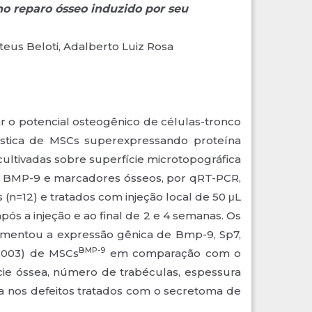
o reparo ósseo induzido por seu
ateus Beloti, Adalberto Luiz Rosa
o potencial osteogênico de células-tronco
lástica de MSCs superexpressando proteína
ultivadas sobre superfície microtopográfica
) de BMP-9 e marcadores ósseos, por qRT-PCR,
 (n=12) e tratados com injeção local de 50 μL
ós a injeção e ao final de 2 e 4 semanas. Os
umentou a expressão gênica de Bmp-9, Sp7,
BMP-9
0,003) de MSCs
em comparação com o
ie óssea, número de trabéculas, espessura
da nos defeitos tratados com o secretoma de