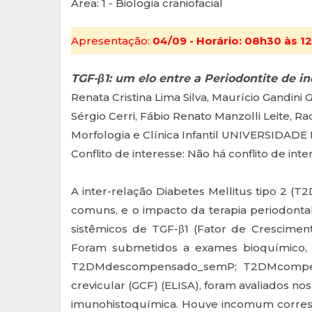
Área: 1 - Biologia craniofacial
Apresentação:
04/09 - Horário: 08h30 às 12
TGF-β1: um elo entre a Periodontite de i
Renata Cristina Lima Silva, Maurício Gandini 
Sérgio Cerri, Fábio Renato Manzolli Leite, 
Morfologia e Clínica Infantil UNIVERSID
Conflito de interesse: Não há conflito de int
A inter-relação Diabetes Mellitus tipo 2 
comuns, e o impacto da terapia periodontal
sistêmicos de TGF-β1 (Fator de Cresciment
Foram submetidos a exames bioquímico, 
T2DMdescompensado_semP; T2DMcompensad
crevicular (GCF) (ELISA), foram avaliados nos
imunohistoquímica. Houve incomum corres