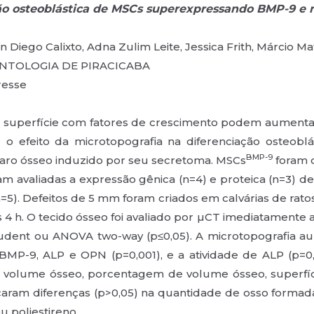
ção osteoblástica de MSCs superexpressando BMP-9 e n
n Diego Calixto, Adna Zulim Leite, Jessica Frith, Márcio M
ONTOLOGIA DE PIRACICABA
eresse
 superfície com fatores de crescimento podem aumentar 
 o efeito da microtopografia na diferenciação osteob
BMP-9
paro ósseo induzido por seu secretoma. MSCs
foram c
oram avaliadas a expressão gênica (n=4) e proteica (n=3
(n=5). Defeitos de 5 mm foram criados em calvárias de ratos
4 h. O tecido ósseo foi avaliado por µCT imediatamente ap
udent ou ANOVA two-way (p≤0,05). A microtopografia a
 BMP-9, ALP e OPN (p=0,001), e a atividade de ALP (p=
s, volume ósseo, porcentagem de volume ósseo, superfíc
icaram diferenças (p>0,05) na quantidade de osso forma
 poliestireno.