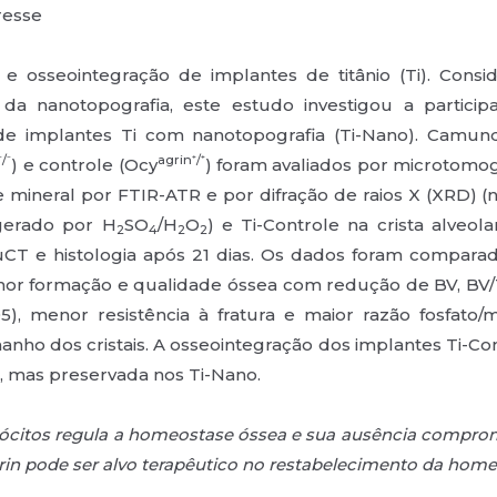
eresse
osseointegração de implantes de titânio (Ti). Consi
o da nanotopografia, este estudo investigou a partici
de implantes Ti com nanotopografia (Ti-Nano). Cam
/⁻
agrin⁺/⁺
) e controle (Ocy
) foram avaliados por microtomogr
ise mineral por FTIR-ATR e por difração de raios X (XRD)
gerado por H
SO
/H
O
) e Ti-Controle na crista alveol
2
4
2
2
 µCT e histologia após 21 dias. Os dados foram compara
r formação e qualidade óssea com redução de BV, BV/TV,
5), menor resistência à fratura e maior razão fosfato/
anho dos cristais. A osseointegração dos implantes Ti-Co
5), mas preservada nos Ti-Nano.
ócitos regula a homeostase óssea e sua ausência comprom
rin pode ser alvo terapêutico no restabelecimento da hom