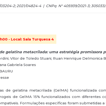
1/03204-2; 2021/04824-4 | CNPq N° 405939/2021-3; 305033/
h00 - Local: Sala Turquesa 4
de gelatina metacrilada: uma estratégia promissora 
ordini, Vitor de Toledo Stuani, Ruan Henrique Delmonica Ba
iana Gabriela Soares
- BAURU
eresse
tas de gelatina metacrilada (GelMA) funcionalizada com
drogeis de GelMA 15% funcionalizados com diferentes c
mpativeis. Formulações específicas foram submetidas a 