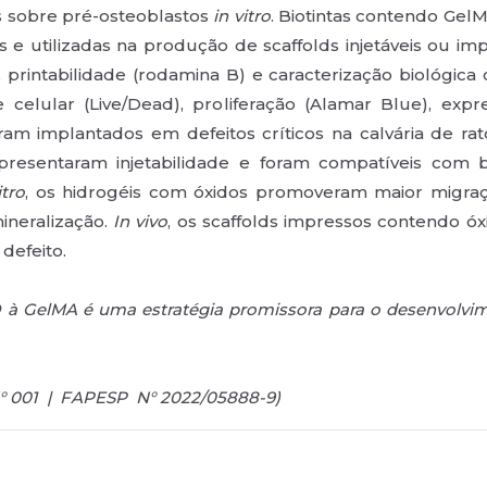
s sobre pré-osteoblastos
in vitro
. Biotintas contendo Gel
s e utilizadas na produção de scaffolds injetáveis ou i
), printabilidade (rodamina B) e caracterização biológi
e celular (Live/Dead), proliferação (Alamar Blue), ex
oram implantados em defeitos críticos na calvária de ra
presentaram injetabilidade e foram compatíveis com 
tro
, os hidrogéis com óxidos promoveram maior migraçã
ineralização.
In vivo
, os scaffolds impressos contendo 
defeito.
 à GelMA é uma estratégia promissora para o desenvolvime
° 001 | FAPESP N° 2022/05888-9)