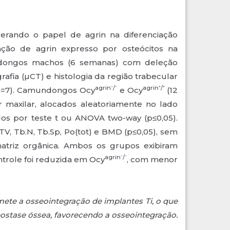
derando o papel de agrin na diferenciação
pação de agrin expresso por osteócitos na
undongos machos (6 semanas) com deleção
afia (µCT) e histologia da região trabecular
agrin⁻/⁻
agrin⁺/⁺
 (n=7). Camundongos Ocy
e Ocy
(12
ar maxilar, alocados aleatoriamente no lado
dos por teste t ou ANOVA two-way (p≤0,05).
 Tb.N, Tb.Sp, Po(tot) e BMD (p≤0,05), sem
matriz orgânica. Ambos os grupos exibiram
agrin⁻/⁻
ntrole foi reduzida em Ocy
, com menor
ete a osseointegração de implantes Ti, o que
eostase óssea, favorecendo a osseointegração.