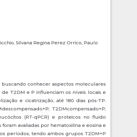
Nicchio, Silvana Regina Perez Orrico, Paulo
da, buscando conhecer aspectos moleculares
 de T2DM e P influenciam os níveis locais e
zação e cicatrização, até 180 dias pós-TP.
 T2DMdescompensado+P; T2DMcompensado+P;
ócitos (RT-qPCR) e proteicos no fluido
is foram avaliadas por hematoxilina e eosina e
s os períodos, tendo ambos grupos T2DM+P