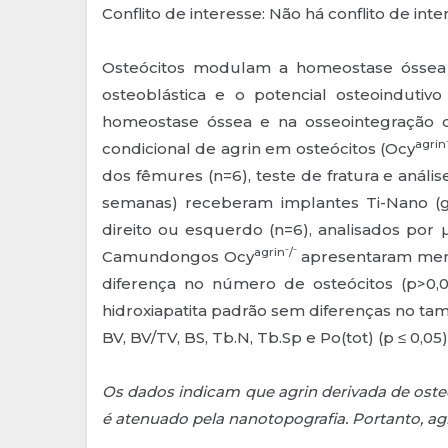
Conflito de interesse: Não há conflito de int
Osteócitos modulam a homeostase óssea e 
osteoblástica e o potencial osteoindutiv
homeostase óssea e na osseointegração 
agrin⁻
condicional de agrin em osteócitos (Ocy
dos fêmures (n=6), teste de fratura e anál
semanas) receberam implantes Ti-Nano (
direito ou esquerdo (n=6), analisados por
agrin⁻/⁻
Camundongos Ocy
apresentaram meno
diferença no número de osteócitos (p>0,0
hidroxiapatita padrão sem diferenças no tam
BV, BV/TV, BS, Tb.N, Tb.Sp e Po(tot) (p ≤ 0,0
Os dados indicam que agrin derivada de oste
é atenuado pela nanotopografia. Portanto, ag