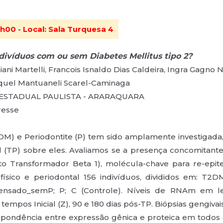
h00 - Local: Sala Turquesa 4
ndivíduos com ou sem Diabetes Mellitus tipo 2?
Giani Martelli, Francois Isnaldo Dias Caldeira, Ingra Gagno 
Raquel Mantuaneli Scarel-Caminaga
ADE ESTADUAL PAULISTA - ARARAQUARA
eresse
(T2DM) e Periodontite (P) tem sido amplamente investiga
 (TP) sobre eles. Avaliamos se a presença concomitante
o Transformador Beta 1), molécula-chave para re-epiteli
físico e periodontal 156 indivíduos, divididos em:
o_semP; P; C (Controle). Níveis de RNAm em leuc
 tempos Inicial (Z), 90 e 180 dias pós-TP. Biópsias gengiva
pondência entre expressão gênica e proteica em todo