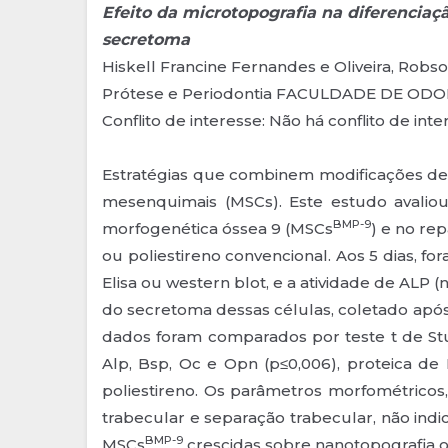
Efeito da microtopografia na diferencia
secretoma
Hiskell Francine Fernandes e Oliveira, Robso
Prótese e Periodontia FACULDADE DE OD
Conflito de interesse: Não há conflito de int
Estratégias que combinem modificações de
mesenquimais (MSCs). Este estudo avaliou
BMP-9
morfogenética óssea 9 (MSCs
) e no re
ou poliestireno convencional. Aos 5 dias, f
Elisa ou western blot, e a atividade de ALP 
do secretoma dessas células, coletado após 
dados foram comparados por teste t de St
Alp, Bsp, Oc e Opn (p≤0,006), proteica de
poliestireno. Os parâmetros morfométrico
trabecular e separação trabecular, não ind
BMP-9
MSCs
crescidas sobre nanotopografia ou