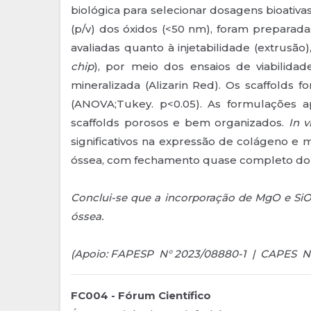
biológica para selecionar dosagens bioativa
(p/v) dos óxidos (<50 nm), foram preparada
avaliadas quanto à injetabilidade (extrusão
chip
), por meio dos ensaios de viabilidad
mineralizada (Alizarin Red). Os scaffolds f
(ANOVA;Tukey. p<0.05). As formulações a
scaffolds porosos e bem organizados.
In vi
significativos na expressão de colágeno e m
óssea, com fechamento quase completo do 
Conclui-se que a incorporação de MgO e SiO
óssea.
(Apoio: FAPESP N° 2023/08880-1 | CAPES N
FC004 - Fórum Científico