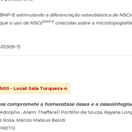
BMP-9, estimulando a diferenciação osteoblástica de MSCs
BMP-9
que o uso de MSCs
crescidas sobre a microtopografia
/01309-7)
h00 - Local: Sala Turquesa 4
tos compromete a homeostase óssea e a osseointegraç
 Adolpho , Alann Thaffarell Portilho de Souza, Rayana Long
 Rosa, Márcio Mateus Beloti
 PRETO