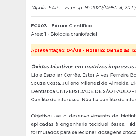
(Apoio: FAPs - Fapesp N° 2020/14950-4; 202
FC003 - Fórum Científico
Área: 1 - Biologia craniofacial
Apresentação:
04/09 - Horário: 08h30 às 12
Óxidos bioativos em matrizes impressas 
Lígia Espoliar Corrêa, Ester Alves Ferreira B
Souza Costa, Juliano Milanezi de Almeida, D
Dentística UNIVERSIDADE DE SÃO PAULO 
Conflito de interesse: Não há conflito de int
Objetivou-se o desenvolvimento de biotin
aplicadas à engenharia tecidual óssea. Hi
formulados para selecionar dosagens citoco