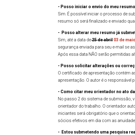
- Posso iniciar o envio do meu resu
Sim. É possível iniciar o processo de su
resumo só será finalizado e enviado qu
- Posso alterar meu resumo já subme
Sim, até a data de
25 de abril
03 de mai
segurança enviada para seu e-mail se as
Após essa data NÃO serão permitidas al
- Posso solicitar alterações ou corr
O certificado de apresentação contém as
apresentação. O autor é o responsável 
- Como citar meu orientador no ato 
No passo 2 do sistema de submissão, v
orientador do trabalho. O orientador au
iniciantes será obrigatório que o orie
sócios efetivos em dia com as anuidade
- Estou submetendo uma pesquisa rea