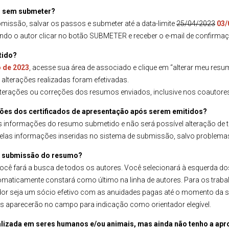
mo sem submeter?
bmissão, salvar os passos e submeter até a data-limite
25/04/2023
03/
ando o autor clicar no botão SUBMETER e receber o e-mail de confirma
tido?
o de 2023
, acesse sua área de associado e clique em “alterar meu resu
 alterações realizadas foram efetivadas.
terações ou correções dos resumos enviados, inclusive nos coautore
eções dos certificados de apresentação após serem emitidos?
 informações do resumo submetido e não será possível alteração de tít
pelas informações inseridas no sistema de submissão, salvo problema
da submissão do resumo?
ocê fará a busca de todos os autores. Você selecionará à esquerda d
tomaticamente constará como último na linha de autores. Para os trab
ntador seja um sócio efetivo com as anuidades pagas até o momento da
s aparecerão no campo para indicação como orientador elegível.
lizada em seres humanos e/ou animais, mas ainda não tenho a apr