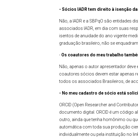
- Sócios IADR tem direito à isenção 
Não, a IADR e a SBPqO são entidades d
associados IADR, em dia com suas respect
isentos de anuidade do ano vigente med
graduação brasileiro, não se enquadram
-
Os coautores do meu trabalho tamb
Não, apenas o autor apresentador deve es
coautores sócios devem estar apenas re
todos os associados Brasileiros, de aco
- No meu cadastro de sócio está solic
ORCID (Open Researcher and Contributor I
documento digital. ORCID é um código al
outro, ainda que tenha homônimo ou que
automática com toda sua produção cientí
individualmente ou pela instituição no li