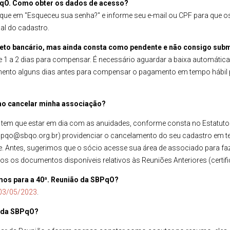
PqO. Como obter os dados de acesso?
clique em "Esqueceu sua senha?" e informe seu e-mail ou CPF para que
al do cadastro.
oleto bancário, mas ainda consta como pendente e não consigo su
 1 a 2 dias para compensar. É necessário aguardar a baixa automática 
amento alguns dias antes para compensar o pagamento em tempo hábil
mo cancelar minha associação?
ê tem que estar em dia com as anuidades, conforme consta no Estatuto 
sbpqo@sbqo.org.br) providenciar o cancelamento do seu cadastro em t
. Antes, sugerimos que o sócio acesse sua área de associado para fa
os os documentos disponíveis relativos às Reuniões Anteriores (certifi
sumos para a 40ª. Reunião da SBPqO?
 03/05/2023
.
s da SBPqO?