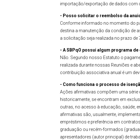
importação/exportação de dados com o 
- Posso solicitar o reembolso da an
Conforme informado no momento do 
destina a manutenção da condição de as
a solicitação seja realizada no prazo de
- A SBPqO possui algum programa de d
Não. Segundo nosso Estatuto o pagamen
realizada durante nossas Reuniões e abe
contribuição associativa anual é um deve
- Como funciona o processo de isençã
Ações afirmativas compõem uma série d
historicamente, se encontram em exclusã
outras, no acesso à educação, saúde, em
afirmativas são, usualmente, implement
empréstimos e preferência em contratos p
graduação ou recém-formados (graduado
apresentadores (autor principal) de tr