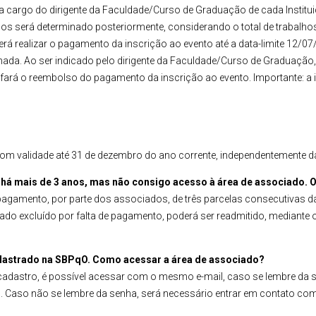
 a cargo do dirigente da Faculdade/Curso de Graduação de cada Instituiç
 será determinado posteriormente, considerando o total de trabalhos
á realizar o pagamento da inscrição ao evento até a data-limite 12/0
ada. Ao ser indicado pelo dirigente da Faculdade/Curso de Graduação
rá o reembolso do pagamento da inscrição ao evento. Importante: a ise
om validade até 31 de dezembro do ano corrente, independentemente d
há mais de 3 anos, mas não consigo acesso à área de associado. 
e pagamento, por parte dos associados, de três parcelas consecutivas d
do excluído por falta de pagamento, poderá ser readmitido, mediante 
adastrado na SBPqO. Como acessar a área de associado?
dastro, é possível acessar com o mesmo e-mail, caso se lembre da s
ha. Caso não se lembre da senha, será necessário entrar em contato com