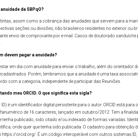
da anuidade da SBPqO?
istintas, assim como a cobrança das anuidades que servem para a ma
ivas seções ou divisões, não brasileiros residentes no exterior ou bra
iante envio de comprovante por e-mail. Casos de doutorado sanduíche
.
ém devem pagar a anuidade?
tar em dia com anuidade para enviar o trabalho, além do orientador do 
cadastrados. Porém, lembramos que a anuidade é uma taxa associativ
rdo com a categoria, independente de participar das Reuniões.
itando meu ORCID. O que significa esta sigla?
D) é um identificador digital persistente para o autor. ORCID está par
fanumérico de 16 caracteres, lançado em outubro/2012. Tem a finalidad
 tenha publicado, sido citado e/ou indexado de formas variadas. Ident
fica, onde quer que tenha sido publicada. O cadastro para obtenção do 
nk https://orcid.org/. É um código interoperável com outros sistemas ID,