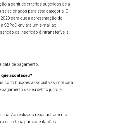
ão a partir de critérios sugeridos pela
 selecionados para esta categoria. O
7/2023 para que a apresentação do
, a SBPqO enviará um e-mail ao
nção da inscrição é intransferível e
a data de pagamento.
O que aconteceu?
as contribuições associativas implicará
o pagamento de seu débito junto à
enha. Ao realizar o recadastramento
 a secretaria para orientações.