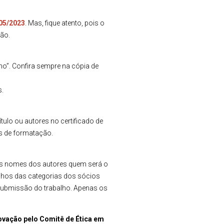
05/2023
. Mas, fique atento, pois o
ção.
mo”. Confira sempre na cópia de
s.
ulo ou autores no certificado de
s de formatação.
os nomes dos autores quem será o
alhos das categorias dos sócios
 submissão do trabalho. Apenas os
ovação pelo Comitê de Ética em