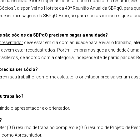
ipar da Reunião e forem apenas constar como coautor no resumo, ele
 Sócios", disponível no Hotsite da 40ª Reunião Anual da SBPqO, para qu
eber mensagens da SBPqO. Exceção para sócios iniciantes que o orien
ue são sócios da SBPqO precisam pagar a anuidade?
presentador
deve estar em dia com anuidade para enviar o trabalho, al
os devem estar recadastrados. Porém, lembramos que a anuidade é uma 
asileiros, de acordo com a categoria, independente de participar das R
precisa ser sócio?
erem seu trabalho, conforme estatuto, o orientador precisa ser um asso
u trabalho?
luindo o apresentador e o orientador.
?
 (01) resumo de trabalho completo e (01) resumo de Projeto de Pesqu
s) como Apresentador.