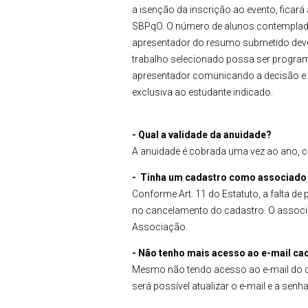
a isenção da inscrição ao evento, ficará
SBPqO. O número de alunos contemplados
apresentador do resumo submetido dever
trabalho selecionado possa ser program
apresentador comunicando a decisão e fa
exclusiva ao estudante indicado.
- Qual a validade da anuidade?
A anuidade é cobrada uma vez ao ano, c
- Tinha um cadastro como associado 
Conforme Art. 11 do Estatuto, a falta d
no cancelamento do cadastro. O associa
Associação.
- Não tenho mais acesso ao e-mail c
Mesmo não tendo acesso ao e-mail do ca
será possível atualizar o e-mail e a sen