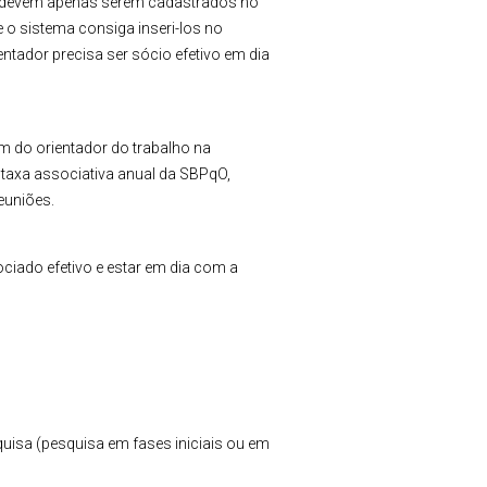
s devem apenas serem cadastrados no
e o sistema consiga inseri-los no
tador precisa ser sócio efetivo em dia
ém do orientador do trabalho na
taxa associativa anual da SBPqO,
euniões.
ciado efetivo e estar em dia com a
isa (pesquisa em fases iniciais ou em