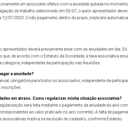
igatoriamente um associado efetivo com a anuidade quitada no moment
ulgação do trabalho selecionado em 05/07, o autor apresentador deverá
ia 12/07/2023. O não pagamento dentro do prazo, implicará automatica
do apresentador deverá previamente estar com as anuidades em dia. Só
 que, de acordo com o Estatuto da Sociedade, a taxa associativa anua
 categoria, independente da participação nas Reuniões.
 pagar a anuidade?
anual, obrigatória para todos os associados, independente da particip
 inscrições.
ades em atraso. Como regularizar minha situação associativa?
regularização será feita mediante o pagamento da anuidade do ano cor
rrespondentes ao valor praticado no ano corrente). A falta de pagamen
s associativas implica na exclusão do cadastro, conforme Estatuto.