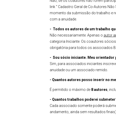
Não, se os coautores não forem partic
link " Cadastro Geral de Co-Autores Não
momento da submissão do trabalho e rec
com a anuidade.
- Todos os autores de um trabalho q
Não necessariamente. Apenas o
autor a
categoria Iniciante. Os coautores sóci
obrigatória para todos os associados Br
- Sou sócio iniciante. Meu orientador 
Sim, para associados iniciantes inscrev
anuidade ou um associado remido.
- Quantos autores posso inserir no me
É permitido o máximo de
8 autores
, inc
- Quantos trabalhos poderei submeter
Cada associado somente poderá submeter
andamento, ainda sem resultados finai