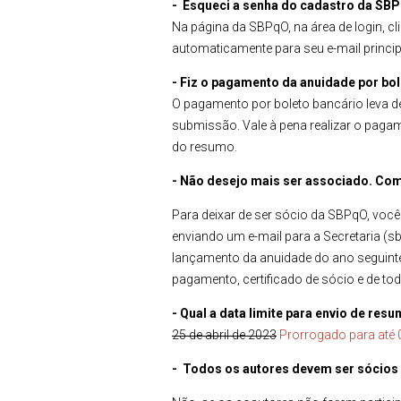
- Esqueci a senha do cadastro da SB
Na página da SBPqO, na área de login, 
automaticamente para seu e-mail princip
- Fiz o pagamento da anuidade por b
O pagamento por boleto bancário leva de
submissão. Vale à pena realizar o pag
do resumo.
- Não desejo mais ser associado. Co
Para deixar de ser sócio da SBPqO, voc
enviando um e-mail para a Secretaria (
lançamento da anuidade do ano seguinte
pagamento, certificado de sócio e de tod
- Qual a data limite para envio de re
25 de abril de 2023
Prorrogado para até
- Todos os autores devem ser sócio