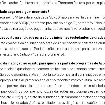
ResearcherID, sistema proprietário da Thomson Reuters, por exemplo
uidade paga em algum momento?
pagamento
"A taxa da anuidade da SBPqO, não será restituída, em nenhu
sociado da SBPqO, conforme previsto no artigo 7º, parágrafo único, 
 7 dias da realização do pagamento, poderemos fazer o estorno integral
esconto na anuidade para sócios iniciantes (estudantes de gradu
to e valores da anuidade são definidos e só podem ser alterados anu
rta a todos os sócios. Por isso, não temos autonomia para autorizar 
r estatutário (artigo 7º parágrafo primeiro).
o da inscrição ao evento para quem faz parte de programas de Açõ
e medidas que alocam recursos em benefício de pessoas pertencentes
o socioeconômica. Visam, portanto, a combater discriminações étnicas,
prego, redes de proteção social e no reconhecimento cultural. Na área
adas por medidas tais como cotas, bônus ou fundos de estímulo; bols
úblicos (FIES, por exemplo) ou, ainda, ações institucionais específica
s até 2022) que, no ato da submissão, declararam participar de prog
abalhos selecionados. Após o resultado das avaliações, a indicação d