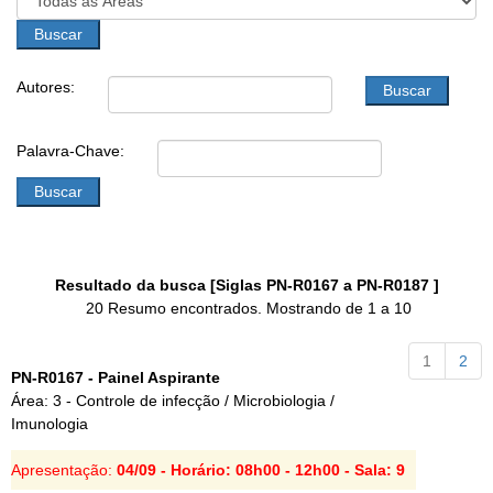
m
o
b
Autores:
Palavra-Chave:
Resultado da busca [Siglas PN-R0167 a PN-R0187 ]
20 Resumo encontrados. Mostrando de 1 a 10
1
2
PN-R0167 - Painel Aspirante
Área: 3 - Controle de infecção / Microbiologia /
Imunologia
Apresentação:
04/09 - Horário: 08h00 - 12h00 - Sala: 9