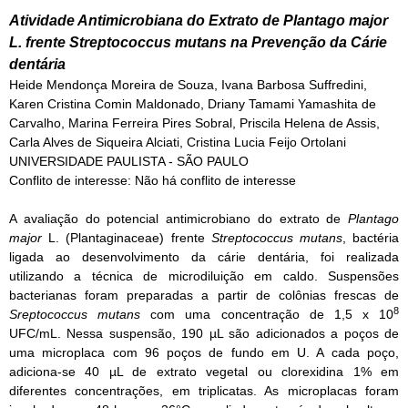
Atividade Antimicrobiana do Extrato de
Plantago major
L. frente
Streptococcus mutans
na Prevenção da Cárie
dentária
Heide Mendonça Moreira de Souza, Ivana Barbosa Suffredini,
Karen Cristina Comin Maldonado, Driany Tamami Yamashita de
Carvalho, Marina Ferreira Pires Sobral, Priscila Helena de Assis,
Carla Alves de Siqueira Alciati, Cristina Lucia Feijo Ortolani
UNIVERSIDADE PAULISTA - SÃO PAULO
Conflito de interesse: Não há conflito de interesse
A avaliação do potencial antimicrobiano do extrato de
Plantago
major
L. (Plantaginaceae) frente
Streptococcus mutans
, bactéria
ligada ao desenvolvimento da cárie dentária, foi realizada
utilizando a técnica de microdiluição em caldo. Suspensões
bacterianas foram preparadas a partir de colônias frescas de
8
Sreptococcus mutans
com uma concentração de 1,5 x 10
UFC/mL. Nessa suspensão, 190 µL são adicionados a poços de
uma microplaca com 96 poços de fundo em U. A cada poço,
adiciona-se 40 µL de extrato vegetal ou clorexidina 1% em
diferentes concentrações, em triplicatas. As microplacas foram