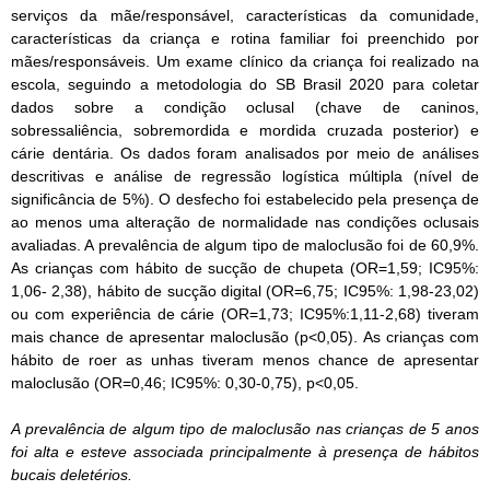
serviços da mãe/responsável, características da comunidade,
características da criança e rotina familiar foi preenchido por
mães/responsáveis. Um exame clínico da criança foi realizado na
escola, seguindo a metodologia do SB Brasil 2020 para coletar
dados sobre a condição oclusal (chave de caninos,
sobressaliência, sobremordida e mordida cruzada posterior) e
cárie dentária. Os dados foram analisados por meio de análises
descritivas e análise de regressão logística múltipla (nível de
significância de 5%). O desfecho foi estabelecido pela presença de
ao menos uma alteração de normalidade nas condições oclusais
avaliadas. A prevalência de algum tipo de maloclusão foi de 60,9%.
As crianças com hábito de sucção de chupeta (OR=1,59; IC95%:
1,06- 2,38), hábito de sucção digital (OR=6,75; IC95%: 1,98-23,02)
ou com experiência de cárie (OR=1,73; IC95%:1,11-2,68) tiveram
mais chance de apresentar maloclusão (p<0,05). As crianças com
hábito de roer as unhas tiveram menos chance de apresentar
maloclusão (OR=0,46; IC95%: 0,30-0,75), p<0,05.
A prevalência de algum tipo de maloclusão nas crianças de 5 anos
foi alta e esteve associada principalmente à presença de hábitos
bucais deletérios.