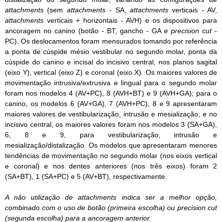
attachments
(sem
attachments
- SA,
attachments
verticais - AV,
attachments
verticais + horizontais - AVH) e os dispositivos para
ancoragem no canino (botão - BT, gancho - GA e
precision cut
-
PC). Os deslocamentos foram mensurados tomando por referência
a ponta de cúspide mésio vestibular no segundo molar, ponta da
cúspide do canino e incisal do incisivo central, nos planos sagital
(eixo Y), vertical (eixo Z) e coronal (eixo X). Os maiores valores de
movimentação intrusiva/extrusiva e lingual para o segundo molar
foram nos modelos 4 (AV+PC), 8 (AVH+BT) e 9 (AVH+GA); para o
canino, os modelos 6 (AV+GA), 7 (AVH+PC), 8 e 9 apresentaram
maiores valores de vestibularização, intrusão e mesialização; e no
incisivo central, os maiores valores foram nos modelos 3 (SA+GA),
6, 8 e 9, para vestibularização, intrusão e
mesialização/distalização. Os modelos que apresentaram menores
tendências de movimentação no segundo molar (nos eixos vertical
e coronal) e nos dentes anteriores (nos três eixos) foram 2
(SA+BT), 1 (SA+PC) e 5 (AV+BT), respectivamente.
A não utilização de
attachments
indica ser a melhor opção,
combinado com o uso de botão (primeira escolha) ou
precision cut
(segunda escolha) para a ancoragem anterior.