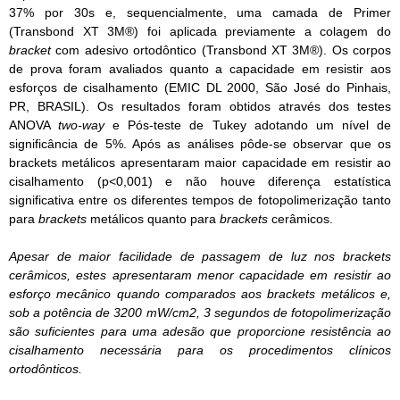
37% por 30s e, sequencialmente, uma camada de Primer
(Transbond XT 3M®) foi aplicada previamente a colagem do
bracket
com adesivo ortodôntico (Transbond XT 3M®). Os corpos
de prova foram avaliados quanto a capacidade em resistir aos
esforços de cisalhamento (EMIC DL 2000, São José do Pinhais,
PR, BRASIL). Os resultados foram obtidos através dos testes
ANOVA
two-way
e Pós-teste de Tukey adotando um nível de
significância de 5%. Após as análises pôde-se observar que os
brackets metálicos apresentaram maior capacidade em resistir ao
cisalhamento (p<0,001) e não houve diferença estatística
significativa entre os diferentes tempos de fotopolimerização tanto
para
brackets
metálicos quanto para
brackets
cerâmicos.
Apesar de maior facilidade de passagem de luz nos
brackets
cerâmicos, estes apresentaram menor capacidade em resistir ao
esforço mecânico quando comparados aos
brackets
metálicos e,
sob a potência de 3200 mW/cm2, 3 segundos de fotopolimerização
são suficientes para uma adesão que proporcione resistência ao
cisalhamento necessária para os procedimentos clínicos
ortodônticos.