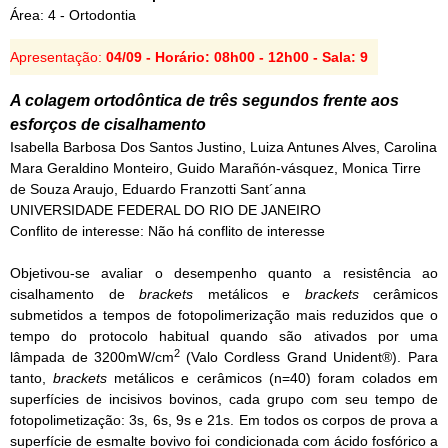
Área: 4 - Ortodontia
Apresentação:
04/09 - Horário: 08h00 - 12h00 - Sala: 9
A colagem ortodôntica de três segundos frente aos
esforços de cisalhamento
Isabella Barbosa Dos Santos Justino, Luiza Antunes Alves, Carolina
Mara Geraldino Monteiro, Guido Marañón-vásquez, Monica Tirre
de Souza Araujo, Eduardo Franzotti Sant´anna
UNIVERSIDADE FEDERAL DO RIO DE JANEIRO
Conflito de interesse: Não há conflito de interesse
Objetivou-se avaliar o desempenho quanto a resistência ao
cisalhamento de
brackets
metálicos e
brackets
cerâmicos
submetidos a tempos de fotopolimerização mais reduzidos que o
tempo do protocolo habitual quando são ativados por uma
2
lâmpada de 3200mW/cm
(Valo Cordless Grand Unident®). Para
tanto,
brackets
metálicos e cerâmicos (n=40) foram colados em
superfícies de incisivos bovinos, cada grupo com seu tempo de
fotopolimetização: 3s, 6s, 9s e 21s. Em todos os corpos de prova a
superfície de esmalte bovivo foi condicionada com ácido fosfórico a