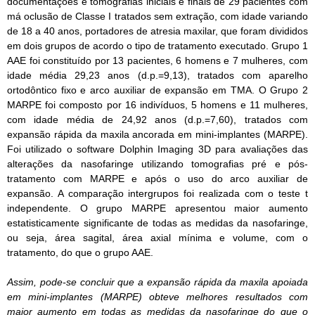
documentações e tomografias iniciais e finais de 29 pacientes com
má oclusão de Classe I tratados sem extração, com idade variando
de 18 a 40 anos, portadores de atresia maxilar, que foram divididos
em dois grupos de acordo o tipo de tratamento executado. Grupo 1
AAE foi constituído por 13 pacientes, 6 homens e 7 mulheres, com
idade média 29,23 anos (d.p.=9,13), tratados com aparelho
ortodôntico fixo e arco auxiliar de expansão em TMA. O Grupo 2
MARPE foi composto por 16 indivíduos, 5 homens e 11 mulheres,
com idade média de 24,92 anos (d.p.=7,60), tratados com
expansão rápida da maxila ancorada em mini-implantes (MARPE).
Foi utilizado o software Dolphin Imaging 3D para avaliações das
alterações da nasofaringe utilizando tomografias pré e pós-
tratamento com MARPE e após o uso do arco auxiliar de
expansão. A comparação intergrupos foi realizada com o teste t
independente. O grupo MARPE apresentou maior aumento
estatisticamente significante de todas as medidas da nasofaringe,
ou seja, área sagital, área axial mínima e volume, com o
tratamento, do que o grupo AAE.
Assim, pode-se concluir que a expansão rápida da maxila apoiada
em mini-implantes (MARPE) obteve melhores resultados com
maior aumento em todas as medidas da nasofaringe do que o