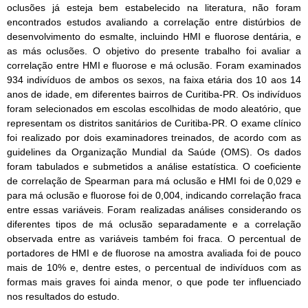
oclusões já esteja bem estabelecido na literatura, não foram
encontrados estudos avaliando a correlação entre distúrbios de
desenvolvimento do esmalte, incluindo HMI e fluorose dentária, e
as más oclusões. O objetivo do presente trabalho foi avaliar a
correlação entre HMI e fluorose e má oclusão. Foram examinados
934 indivíduos de ambos os sexos, na faixa etária dos 10 aos 14
anos de idade, em diferentes bairros de Curitiba-PR. Os indivíduos
foram selecionados em escolas escolhidas de modo aleatório, que
representam os distritos sanitários de Curitiba-PR. O exame clínico
foi realizado por dois examinadores treinados, de acordo com as
guidelines da Organização Mundial da Saúde (OMS). Os dados
foram tabulados e submetidos a análise estatística. O coeficiente
de correlação de Spearman para má oclusão e HMI foi de 0,029 e
para má oclusão e fluorose foi de 0,004, indicando correlação fraca
entre essas variáveis. Foram realizadas análises considerando os
diferentes tipos de má oclusão separadamente e a correlação
observada entre as variáveis também foi fraca. O percentual de
portadores de HMI e de fluorose na amostra avaliada foi de pouco
mais de 10% e, dentre estes, o percentual de indivíduos com as
formas mais graves foi ainda menor, o que pode ter influenciado
nos resultados do estudo.