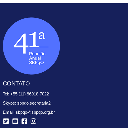
C
CONTATO
O
Tel: +55 (11) 96918-7022
N
T
Skype:
sbpqo.secretaria2
A
Email:
sbpqo@sbpqo.org.br
T
O
Y
Y
F
I