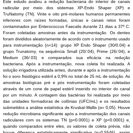
Este estudo avaliou a redução bacteriana do interior de canais
radicular por meio dos sistemas XP-Endo Shaper (XP) e
TruNatomy (TN). Vinte e oito pré-molares humanos permanentes
inferiores com raízes formadas, únicas e canais retos foram
contaminados por Enterococcus Faecalis durante 21 dias a 37º C.
Foram coletadas amostras antes da instrumentação. Os dentes
foram divididos aleatoriamente de acordo com o instrumento usado
para instrumentação (n=14): grupo XP Endo Shaper (30/0.04) e
grupo Trunatomy, na sequência Small (20/.04), Prime (26/.04), e
Medium (36/.03) e comparados sua eficácia na redução
bacteriana. Após a instrumentação, nova coleta foi realizada. A
solução irrigadora utilizada antes, durante e após a instrumentação
foi o soro fisiológico estéril a 0,9% no total de 25 mL de solução. As
amostras biológicas pré e pós instrumentação foram coletadas
através de um cone de papel estéril inserido no interior do canal
por um minuto. A contagem das bactérias foi realizada por meio
das unidades formadoras de colônias (UFC/mL) e os resultados
submetidos a análise estatística de Kruskal-Wallis (α= 0,05). Houve
redução microbiana significante após a instrumentação dos canais
radiculares com os sistemas TN (p<0.0001) e XP (p<0.0001) e,
quando comparados entre eles, os valores de coleta prévia, não
houve diferença estatisticamente significativa (p=0.5546), assim