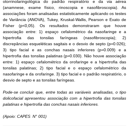
otorrinolaringológica do padrão respiratório e da via aérea
(anamnese, exame físico, rinoscopia e nasofibroscopia). As
associações foram analisadas estatisticamente aplicando os testes
de Variância (ANOVA), Tukey, Kruskal-Wallis, Pearson e Exato de
Fisher (p<0,05). Os resultados demonstraram que houve
associação entre: 1) espaço cefalométrico da nasofaringe e a
hipertrofia das tonsilas faríngeas (nasofibroscopia); 2)
discrepâncias esqueléticas sagitais e o desvio de septo (p=0.026);
3) tipo facial e as conchas nasais inferiores (p=0.009) e a
hipertrofia das tonsilas palatinas (p=0.030). Não houve associação
entre: 1) espaço cefalométrico da orofaringe e a hipertrofia das
tonsilas palatinas; 2) tipo facial e o espaço cefalométrico da
nasofaringe e da orofaringe. 3) tipo facial e o padrão respiratório, o
desvio de septo e as tonsilas faríngeas.
Pode-se concluir que, entre todas as variáveis analisadas, o tipo
dolicofacial apresentou associação com a hipertrofia das tonsilas
palatinas e hipertrofia das conchas nasais inferiores.
(Apoio: CAPES N° 001)